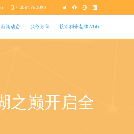
|
om
+13594780020
新闻动态
服务方向
接洽利来老牌W66
湖之巅开启全