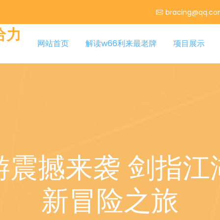
bracing@qq.c
给力
网站首页
解读w66利来最老牌
项目展示
游震撼来袭 剑指江
新冒险之旅