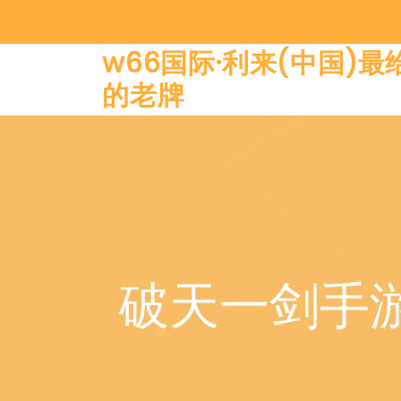
w66国际·利来(中国)最
的老牌
破天一剑手