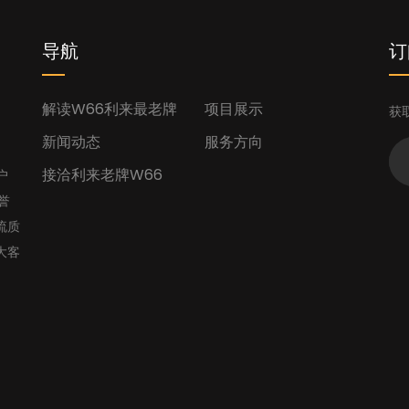
导航
订
解读w66利来最老牌
项目展示
获
新闻动态
服务方向
接洽利来老牌W66
户
誉
流质
大客