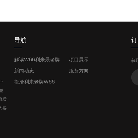
导航
订
解读w66利来最老牌
项目展示
获
新闻动态
服务方向
接洽利来老牌W66
户
誉
流质
大客