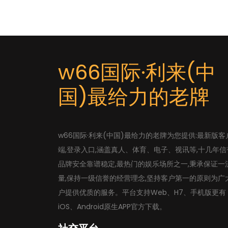
w66国际·利来(中
国)最给力的老牌
w66国际·利来(中国)最给力的老牌为您提供:最新版客
端,登录入口,涵盖真人、体育、电子、视讯等,十几年信
品牌安全靠谱稳定,最热门的娱乐场所之一,秉承保证一
量,保持一级信誉的经营理念,坚持客户第一的原则为广
户提供优质的服务。平台支持Web、H7、手机版更有
iOS、Android原生APP官方下载。