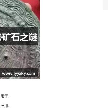
...
...