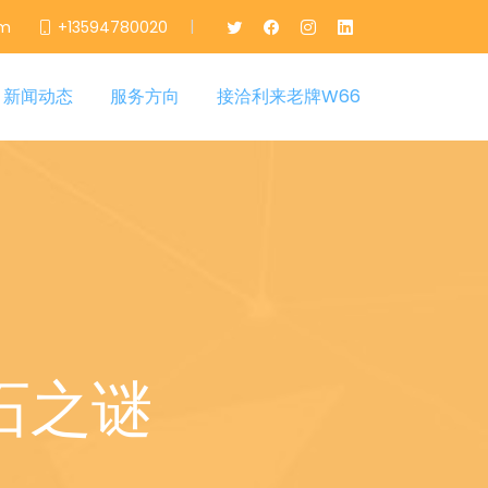
|
om
+13594780020
新闻动态
服务方向
接洽利来老牌W66
石之谜