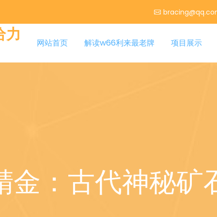
bracing@qq.c
给力
网站首页
解读w66利来最老牌
项目展示
精金：古代神秘矿