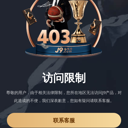
访问限制
尊敬的用户，由于相关法律限制，您所在地区无法访问J9产品，对
此造成的不便，我们深表歉意，您如有疑问请联系客服。
联系客服